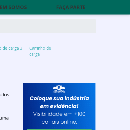
EM SOMOS
FAÇA PARTE
o de carga 3
Carrinho de
carga
cados
 uma