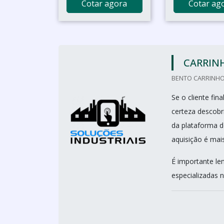
Cotar agora
Cotar ag
CARRIN
BENTO CARRINHO
Se o cliente fi
certeza descobr
da plataforma d
aquisição é mai
É importante le
especializadas n