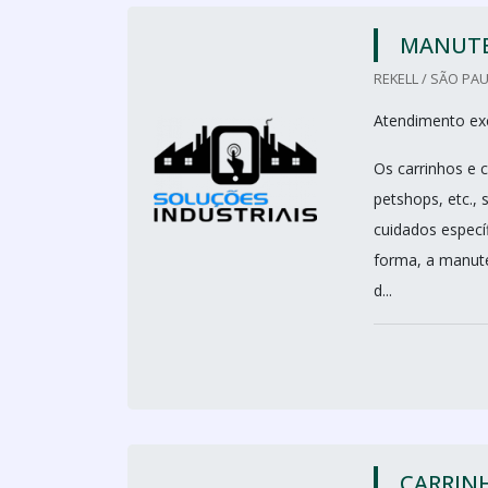
MANUTE
REKELL / SÃO PAU
Atendimento ex
Os carrinhos e 
petshops, etc.,
cuidados especí
forma, a manut
d...
CARRIN