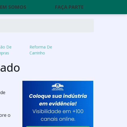
EM SOMOS
FAÇA PARTE
ção De
Reforma De
mpras
Carrinho
cado
 de
bre o