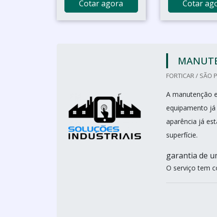
Cotar agora
Cotar ag
MANUTE
FORTICAR / SÃO 
A manutenção e
equipamento já 
aparência já e
superfície.
garantia de u
O serviço tem co