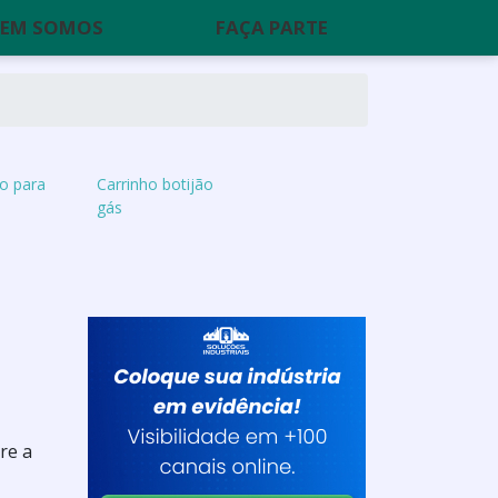
EM SOMOS
FAÇA PARTE
o para
Carrinho botijão
gás
re a