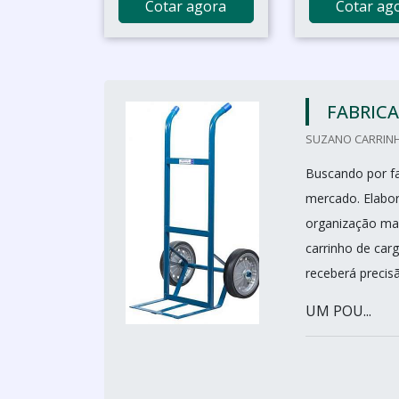
Cotar agora
Cotar ag
FABRICA
SUZANO CARRINH
Buscando por fa
mercado. Elabo
organização ma
carrinho de car
receberá precis
UM POU...