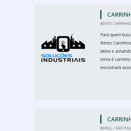
CARRIN
BENTO CARRINHO
Para quem busca
Bento Carrinho
latina e achand
tema é carrinh
encontrará asser
CARRIN
REKELL / SÃO PAU