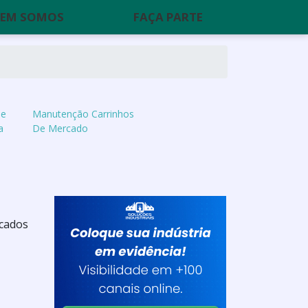
EM SOMOS
FAÇA PARTE
De
Manutenção Carrinhos
a
De Mercado
icados